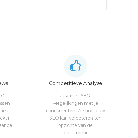
ews
Competitieve Analyse
EO-
Zij-aan-zij SEO-
ossen
vergelijkingen met je
ties
concurrenten. Zie hoe jouw
ieken
SEO kan verbeteren ten
gaande
opzichte van de
concurrentie.