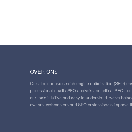
OVER ONS
Our aim to make search engine optimization (SEO) eas
professional-quality SEO analysis and critical SEO mon
our tools intuitive and easy to understand, we've help
owners, webmasters and SEO professionals improve th