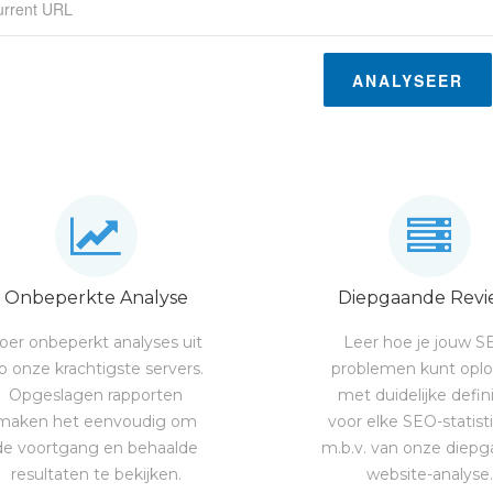
ANALYSEER
Onbeperkte Analyse
Diepgaande Revi
oer onbeperkt analyses uit
Leer hoe je jouw S
p onze krachtigste servers.
problemen kunt opl
Opgeslagen rapporten
met duidelijke defini
maken het eenvoudig om
voor elke SEO-statist
de voortgang en behaalde
m.b.v. van onze diep
resultaten te bekijken.
website-analyse.