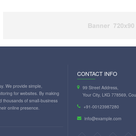
CONTACT INFO
y. We provide simple,
99 Street Address,
itoring for websites. By making
Your City, LKG 778569, Cou
ed thousands of small-business
+91-00123987280
eir online presence.
info@example.com