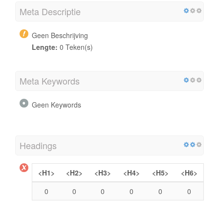
Meta Descriptie
Geen Beschrijving
Lengte:
0 Teken(s)
Meta Keywords
Geen Keywords
Headings
<H1>
<H2>
<H3>
<H4>
<H5>
<H6>
0
0
0
0
0
0