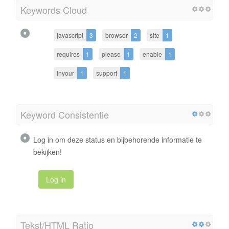
Keywords Cloud
javascript
3
browser
2
site
1
requires
1
please
1
enable
1
inyour
1
support
1
Keyword Consistentie
Log in om deze status en bijbehorende informatie te
bekijken!
Log in
Tekst/HTML Ratio