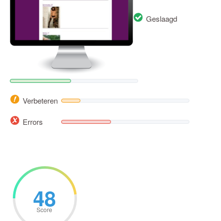
Geslaagd
Verbeteren
Errors
48
Score