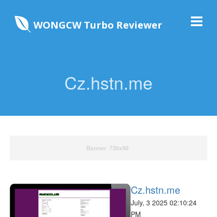
WONGCW Turbo Reviewer
Cz.hstn.me
Cz.hstn.me
July, 3 2025 02:10:24
PM