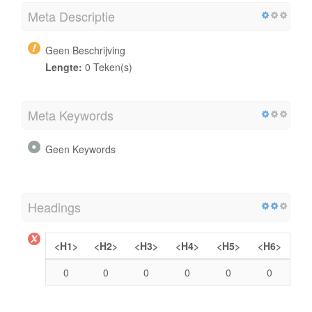
Meta Descriptie
Geen Beschrijving
Lengte:
0 Teken(s)
Meta Keywords
Geen Keywords
Headings
<H1>
<H2>
<H3>
<H4>
<H5>
<H6>
0
0
0
0
0
0