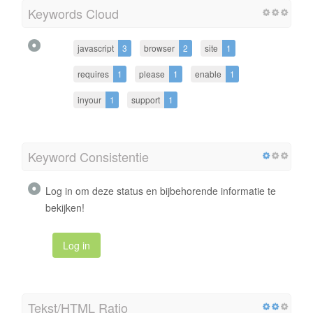
Keywords Cloud
javascript
3
browser
2
site
1
requires
1
please
1
enable
1
inyour
1
support
1
Keyword Consistentie
Log in om deze status en bijbehorende informatie te
bekijken!
Log in
Tekst/HTML Ratio