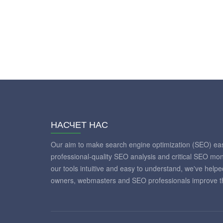
НАСЧЕТ НАС
Our aim to make search engine optimization (SEO) eas
professional-quality SEO analysis and critical SEO mon
our tools intuitive and easy to understand, we've help
owners, webmasters and SEO professionals improve th