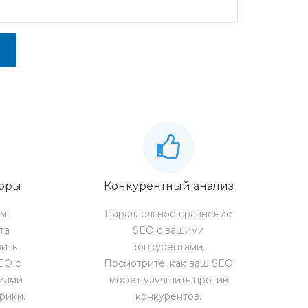
зоры
Конкурентный анализ
им
Параллельное сравнение
та
SEO с вашими
вить
конкурентами.
EO с
Посмотрите, как ваш SEO
иями
может улучшить против
рики.
конкурентов.