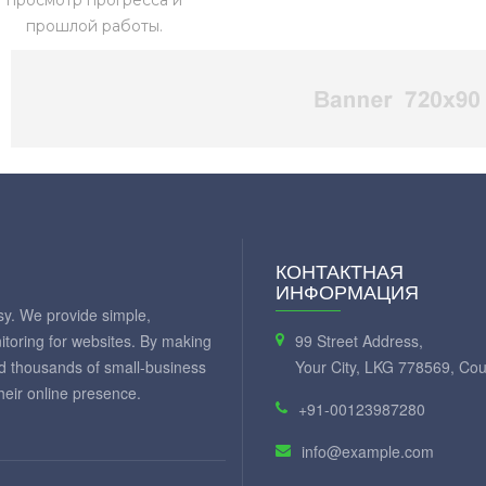
просмотр прогресса и
прошлой работы.
КОНТАКТНАЯ
ИНФОРМАЦИЯ
y. We provide simple,
itoring for websites. By making
99 Street Address,
ed thousands of small-business
Your City, LKG 778569, Cou
eir online presence.
+91-00123987280
info@example.com