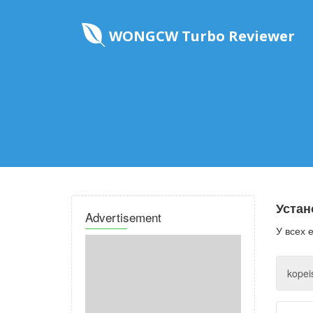
WONGCW Turbo Reviewer
Устан
Advertisement
У всех 