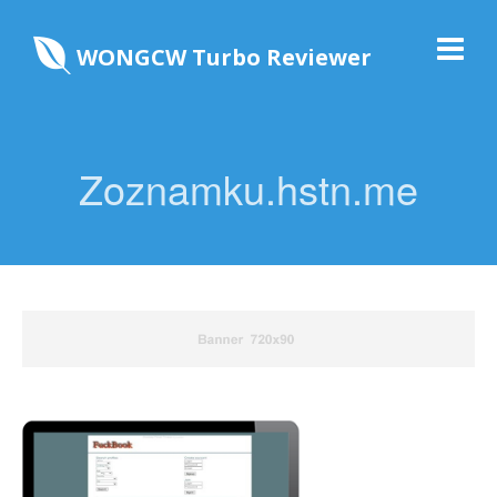
WONGCW Turbo Reviewer
Zoznamku.hstn.me