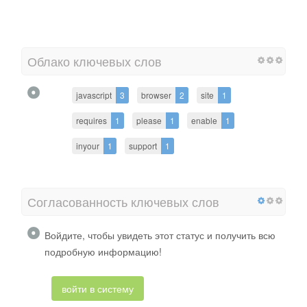
Облако ключевых слов
javascript
3
browser
2
site
1
requires
1
please
1
enable
1
inyour
1
support
1
Согласованность ключевых слов
Войдите, чтобы увидеть этот статус и получить всю
подробную информацию!
войти в систему