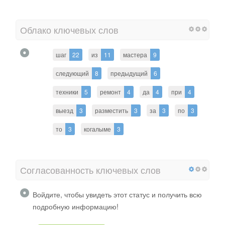
Облако ключевых слов
шаг
22
из
11
мастера
9
следующий
8
предыдущий
6
техники
5
ремонт
4
да
4
при
4
выезд
3
разместить
3
за
3
по
3
то
3
когалыме
3
Согласованность ключевых слов
Войдите, чтобы увидеть этот статус и получить всю
подробную информацию!