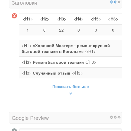
Заголовки
<H1>
<H2>
<H3>
<H4>
<H5>
<H6>
1
0
22
0
0
0
<H1>
«Хороший Мастер» - ремонт крупной
бытовой техники в Когалыме
</H1>
<H3>
Ремонтбытовой техники
</H3>
<H3>
Случайный отзыв
</H3>
Показать больше
Google Preview