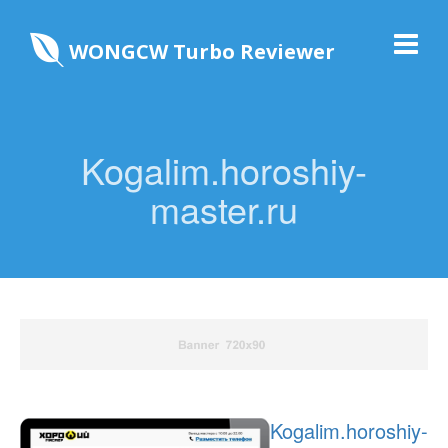
WONGCW Turbo Reviewer
Kogalim.horoshiy-
master.ru
Kogalim.horoshiy-