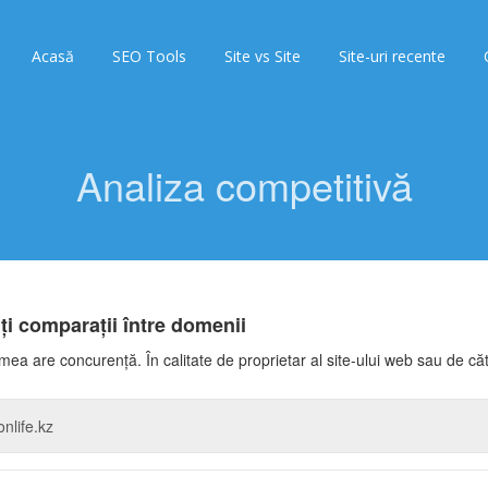
Acasă
SEO Tools
Site vs Site
Site-uri recente
Analiza competitivă
iți comparații între domenii
mea are concurență. În calitate de proprietar al site-ului web sau de c