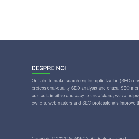
DESPRE NOI
Our aim to make search engine optimization (SEO) eas
professional-quality SEO analysis and critical SEO mon
our tools intuitive and easy to understand, we've help
owners, webmasters and SEO professionals improve th
Copyright © 2022 WONGCW. All rights reserved.