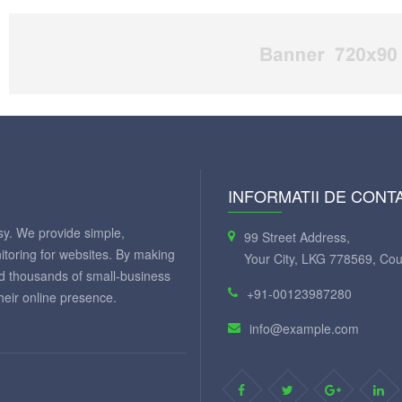
INFORMATII DE CONT
y. We provide simple,
99 Street Address,
itoring for websites. By making
Your City, LKG 778569, Cou
ed thousands of small-business
+91-00123987280
eir online presence.
info@example.com