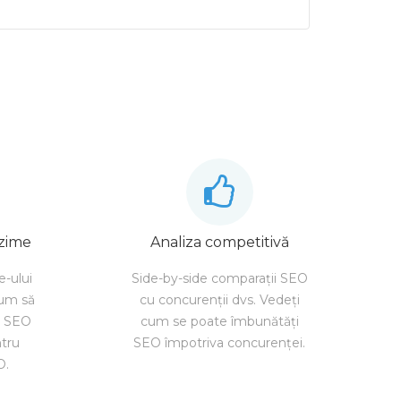
nzime
Analiza competitivă
e-ului
Side-by-side comparații SEO
cum să
cu concurenții dvs. Vedeți
e SEO
cum se poate îmbunătăți
ntru
SEO împotriva concurenței.
O.