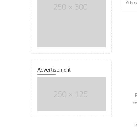
Advertisement
R
s
p