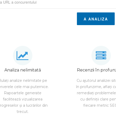
A ANALIZA
Analiza nelimitată
Recenzii în profu
ulați analize nelimitate pe
Cu ajutorul analizei sit
erverele cele mai puternice.
în profunzime, aflați 
Rapoartele generate
remediați problemel
facilitează vizualizarea
cu definiții clare pe
rogreselor și a lucrărilor din
fiecare metric SE
trecut.