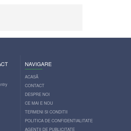
ACT
NAVIGARE
ACASĂ
ntry
CONTACT
DESPRE NOI
CE MAI E NOU
TERMENI SI CONDITII
POLITICA DE CONFIDENTIALITATE
AGENȚII DE PUBLICITATE